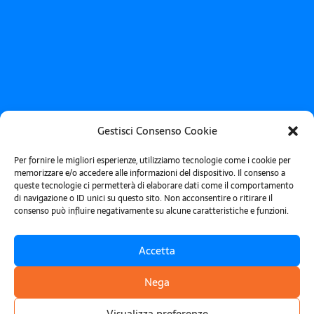
Gestisci Consenso Cookie
Per fornire le migliori esperienze, utilizziamo tecnologie come i cookie per
Hai delle domande relative ai nostri servizi?
memorizzare e/o accedere alle informazioni del dispositivo. Il consenso a
queste tecnologie ci permetterà di elaborare dati come il comportamento
Parla con un
di navigazione o ID unici su questo sito. Non acconsentire o ritirare il
consenso può influire negativamente su alcune caratteristiche e funzioni.
esperto
Accetta
Nome e Cognome *
Nega
Visualizza preferenze