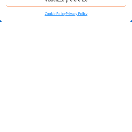
Telefono *
Cookie Policy
Privacy Policy
Email *
Ragione Sociale
Messaggio
Ho letto e accetto la
privacy
policy
.