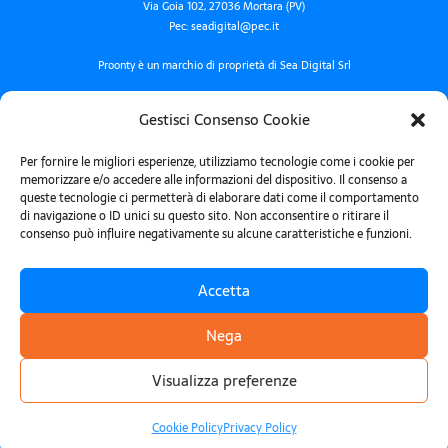
Via Goia 102, 27036 Mortara (PV)
Pec: seadigital@pec.it
Proonty è un marchio di proprietà di Sea Digital Srl
Termini e condizioni
Gestisci Consenso Cookie
Privacy policy
Per fornire le migliori esperienze, utilizziamo tecnologie come i cookie per
Cookie Policy
memorizzare e/o accedere alle informazioni del dispositivo. Il consenso a
queste tecnologie ci permetterà di elaborare dati come il comportamento
di navigazione o ID unici su questo sito. Non acconsentire o ritirare il
consenso può influire negativamente su alcune caratteristiche e funzioni.
Fatti trovare Proonto, iscriviti alla newsletter!
Accetta
Nega
Ho letto e accetto la
privacy policy
.
Visualizza preferenze
Iscriviti
Cookie Policy
Privacy Policy