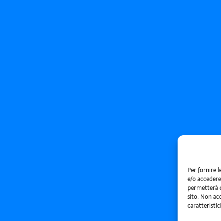
Per fornire 
e/o accedere 
permetterà d
sito. Non ac
caratteristic