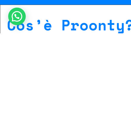
Cos’è Proonty
Non solo FATTURAZIONE ELETTRONICA
Proonty è un software gestionale in cloud che semplific
della tua attività. Dalla fatturazione elettronica alla ges
clienti e pagamenti, trovi tutto in un’unica piattaforma 
pensata per farti lavorare in modo ordinato e senza com