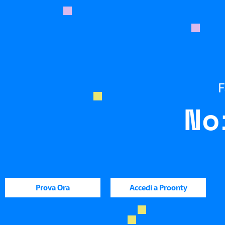
F
No
Prova Ora
Accedi a Proonty