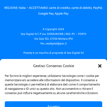
REGIONE: Italia – ACCETTIAMO: carte di credito, carte di debito, PayPal,
Google Pay, Apple Pay.
© Copyright 2024.
Sea Digital Srl | P.iva: 02958280188 | REA: PV – 313970
Via Goia 102, 27036 Mortara (PV)
Pec: seadigital@pec.it
Proonty è un marchio di proprietà di Sea Digital Srl
Termini e condizioni
Gestisci Consenso Cookie
Privacy policy
Per fornire le migliori esperienze, utilizziamo tecnologie come i cookie per
Cookie Policy
memorizzare e/o accedere alle informazioni del dispositivo. Il consenso a
queste tecnologie ci permetterà di elaborare dati come il comportamento
di navigazione o ID unici su questo sito. Non acconsentire o ritirare il
consenso può influire negativamente su alcune caratteristiche e funzioni.
Fatti trovare Proonto, iscriviti alla newsletter!
Accetta