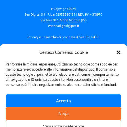
© Copyright 2024.
Sea Digital Srl | P.iva: 02958280188 | REA: PV – 313970
Via Goia 102, 27036 Mortara (PV)
Pec: seadigital@pec.it
Proonty è un marchio di proprietà di Sea Digital Srl
Termini e condizioni
Gestisci Consenso Cookie
Privacy policy
Per fornire le migliori esperienze, utilizziamo tecnologie come i cookie per
Cookie Policy
memorizzare e/o accedere alle informazioni del dispositivo. Il consenso a
queste tecnologie ci permetterà di elaborare dati come il comportamento
di navigazione o ID unici su questo sito. Non acconsentire o ritirare il
consenso può influire negativamente su alcune caratteristiche e funzioni.
Fatti trovare Proonto, iscriviti alla newsletter!
Accetta
Nega
Ho letto e accetto la
privacy policy
.
Visualizza preferenze