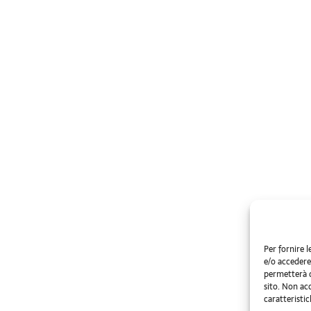
Per fornire 
e/o accedere 
permetterà d
sito. Non ac
caratteristic